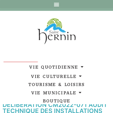
Ouvrir la barre d’outils
Ouvrir la barre d’outils
VIE QUOTIDIENNE
VIE CULTURELLE
TOURISME & LOISIRS
VIE MUNICIPALE
BOUTIQUE
DELIBERATION CM2022-071 AUDIT
TECHNIQUE DES INSTALLATIONS