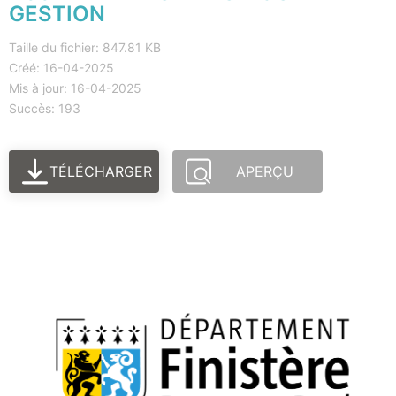
GESTION
Taille du fichier: 847.81 KB
Créé: 16-04-2025
Mis à jour: 16-04-2025
Succès: 193
TÉLÉCHARGER
APERÇU