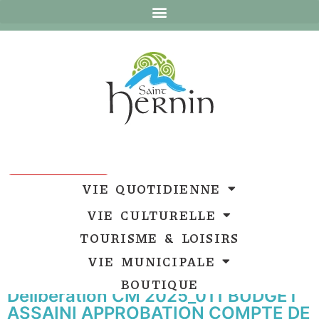
Ouvrir la barre d’outils
Ouvrir la barre d’outils
VIE QUOTIDIENNE
VIE CULTURELLE
TOURISME & LOISIRS
VIE MUNICIPALE
BOUTIQUE
Délibération CM 2025_011 BUDGET
ASSAINI APPROBATION COMPTE DE