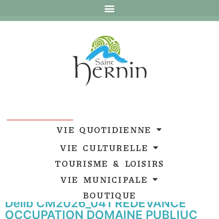
Ouvrir la barre d’outils
Ouvrir la barre d’outils
VIE QUOTIDIENNE
VIE CULTURELLE
TOURISME & LOISIRS
VIE MUNICIPALE
BOUTIQUE
Délib CM2026_041 REDEVANCE
OCCUPATION DOMAINE PUBLIUC