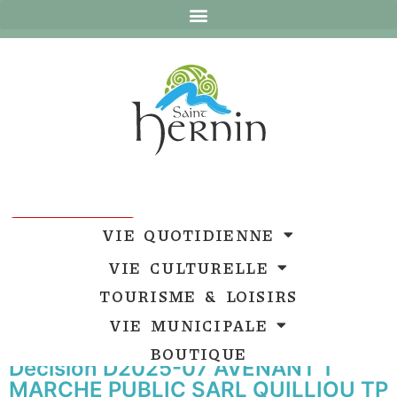
Ouvrir la barre d’outils
Ouvrir la barre d’outils
VIE QUOTIDIENNE
VIE CULTURELLE
TOURISME & LOISIRS
VIE MUNICIPALE
BOUTIQUE
Décision D2025-07 AVENANT 1
MARCHE PUBLIC SARL QUILLIOU TP