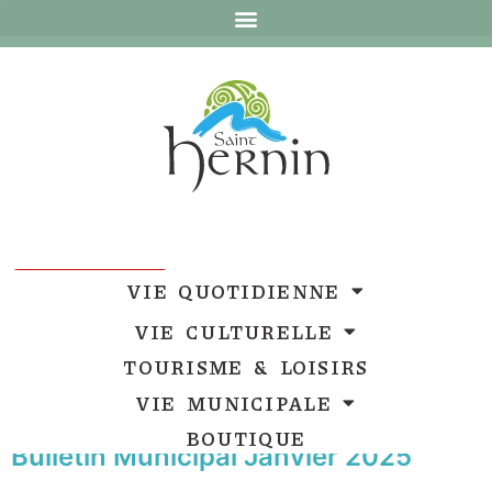
Ouvrir la barre d’outils
Ouvrir la barre d’outils
VIE QUOTIDIENNE
VIE CULTURELLE
TOURISME & LOISIRS
VIE MUNICIPALE
BOUTIQUE
Bulletin Municipal Janvier 2025