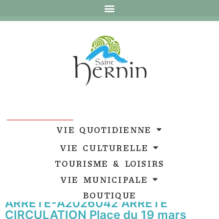
Ouvrir la barre d’outils
Ouvrir la barre d’outils
VIE QUOTIDIENNE
VIE CULTURELLE
TOURISME & LOISIRS
VIE MUNICIPALE
BOUTIQUE
ARRETE-A2026042 ARRETE
CIRCULATION Place du 19 mars