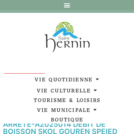
Ouvrir la barre d’outils
Ouvrir la barre d’outils
VIE QUOTIDIENNE
VIE CULTURELLE
TOURISME & LOISIRS
VIE MUNICIPALE
BOUTIQUE
ARRETE-A2025014 DEBIT DE
BOISSON SKOL GOUREN SPEIED