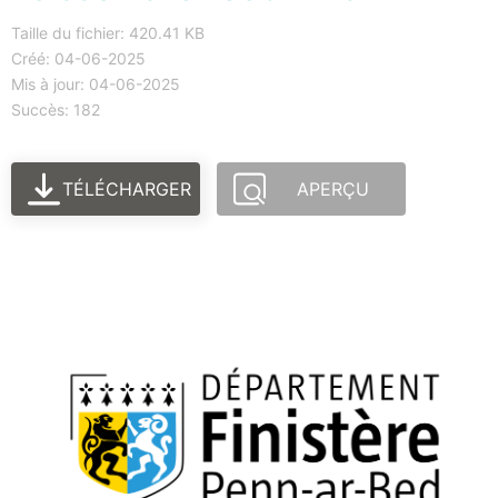
Taille du fichier: 420.41 KB
Créé: 04-06-2025
Mis à jour: 04-06-2025
Succès: 182
TÉLÉCHARGER
APERÇU