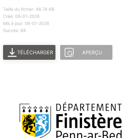
Taille du fichier: 46.74 KB
Créé: 06-01-2026
Mis à jour: 06-01-2026
Succès: 88
TÉLÉCHARGER
APERÇU