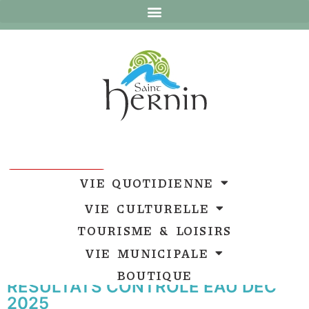
Ouvrir la barre d’outils
Ouvrir la barre d’outils
VIE QUOTIDIENNE
VIE CULTURELLE
TOURISME & LOISIRS
VIE MUNICIPALE
BOUTIQUE
RESULTATS CONTROLE EAU DEC
2025