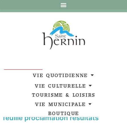
Ouvrir la barre d’outils
Ouvrir la barre d’outils
VIE QUOTIDIENNE
VIE CULTURELLE
TOURISME & LOISIRS
VIE MUNICIPALE
BOUTIQUE
feuille proclamation résultats