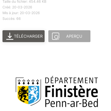
Taille du fichier: 454.46 KB
Créé: 20-03-2026
Mis à jour: 20-03-2026
Succès: 66
TÉLÉCHARGER
APERÇU