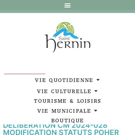
Ouvrir la barre d’outils
Ouvrir la barre d’outils
VIE QUOTIDIENNE
VIE CULTURELLE
TOURISME & LOISIRS
VIE MUNICIPALE
BOUTIQUE
DELIBERATION CM 2024-028
MODIFICATION STATUTS POHER