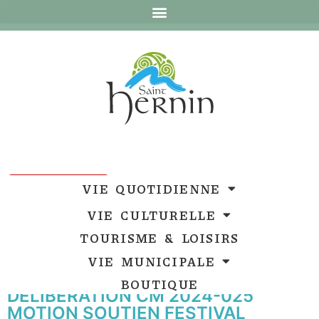
Ouvrir la barre d’outils
Ouvrir la barre d’outils
VIE QUOTIDIENNE
VIE CULTURELLE
TOURISME & LOISIRS
VIE MUNICIPALE
BOUTIQUE
DELIBERATION CM 2024-025
MOTION SOUTIEN FESTIVAL