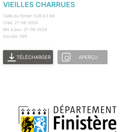
VIEILLES CHARRUES
Taille du fichier: 526.63 KB
Créé: 27-06-2024
Mis à jour: 27-06-2024
Succès: 290
TÉLÉCHARGER
APERÇU