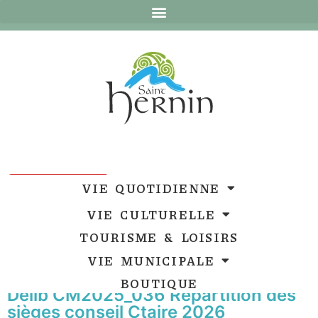
Ouvrir la barre d’outils
Ouvrir la barre d’outils
VIE QUOTIDIENNE
VIE CULTURELLE
TOURISME & LOISIRS
VIE MUNICIPALE
BOUTIQUE
Délib CM2025_036 Répartition des
sièges conseil Ctaire 2026