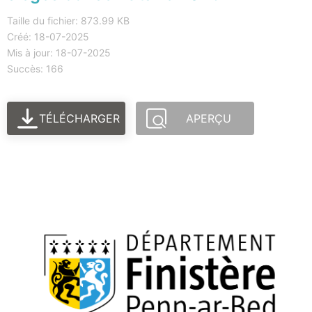
Taille du fichier: 873.99 KB
Créé: 18-07-2025
Mis à jour: 18-07-2025
Succès: 166
TÉLÉCHARGER
APERÇU