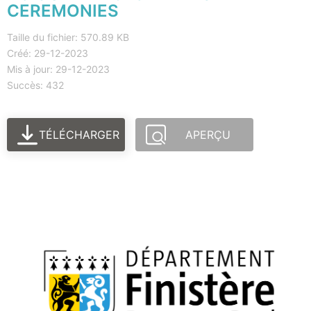
CEREMONIES
Taille du fichier: 570.89 KB
Créé: 29-12-2023
Mis à jour: 29-12-2023
Succès: 432
TÉLÉCHARGER
APERÇU