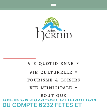
Ouvrir la barre d’outils
Ouvrir la barre d’outils
VIE QUOTIDIENNE
VIE CULTURELLE
TOURISME & LOISIRS
VIE MUNICIPALE
BOUTIQUE
DELIB CM2023-067 UTILISATION
DU COMPTE 6232 FETES ET