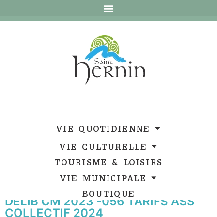
Ouvrir la barre d’outils
Ouvrir la barre d’outils
VIE QUOTIDIENNE
VIE CULTURELLE
TOURISME & LOISIRS
VIE MUNICIPALE
BOUTIQUE
DELIB CM 2023 -056 TARIFS ASS
COLLECTIF 2024