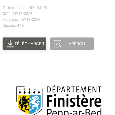
Taille du fichier: 521.94 KB
Créé: 07-12-2023
Mis à jour: 07-12-2023
Succès: 440
TÉLÉCHARGER
APERÇU