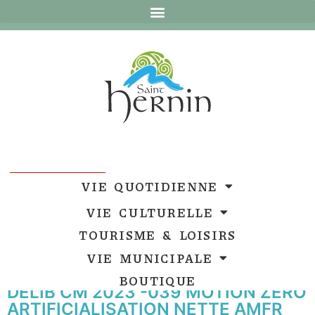
Ouvrir la barre d’outils
Ouvrir la barre d’outils
VIE QUOTIDIENNE
VIE CULTURELLE
TOURISME & LOISIRS
VIE MUNICIPALE
BOUTIQUE
DELIB CM 2023 -039 MOTION ZERO
ARTIFICIALISATION NETTE AMFR