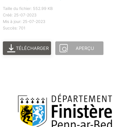
Taille du fichier: 552.99 KB
Créé: 25-07-2023
Mis à jour: 25-07-2023
Succès: 701
TÉLÉCHARGER
APERÇU