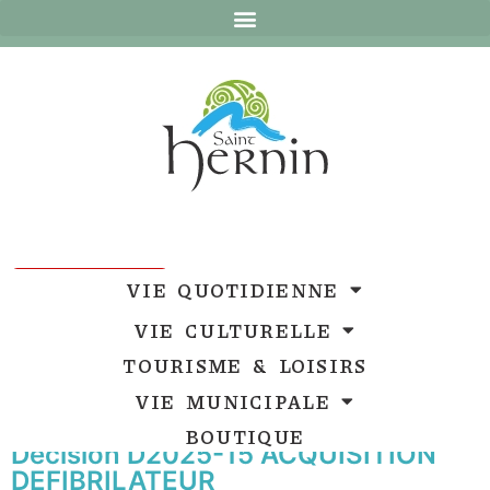
Ouvrir la barre d’outils
Ouvrir la barre d’outils
VIE QUOTIDIENNE
VIE CULTURELLE
TOURISME & LOISIRS
VIE MUNICIPALE
BOUTIQUE
Décision D2025-15 ACQUISITION
DEFIBRILATEUR