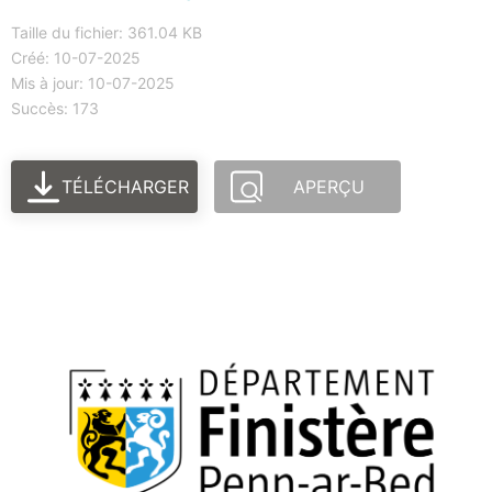
Taille du fichier: 361.04 KB
Créé: 10-07-2025
Mis à jour: 10-07-2025
Succès: 173
TÉLÉCHARGER
APERÇU