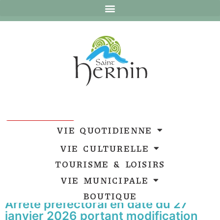
Ouvrir la barre d’outils
Ouvrir la barre d’outils
VIE QUOTIDIENNE
VIE CULTURELLE
TOURISME & LOISIRS
VIE MUNICIPALE
BOUTIQUE
Arrêté préfectoral en date du 27
janvier 2026 portant modification