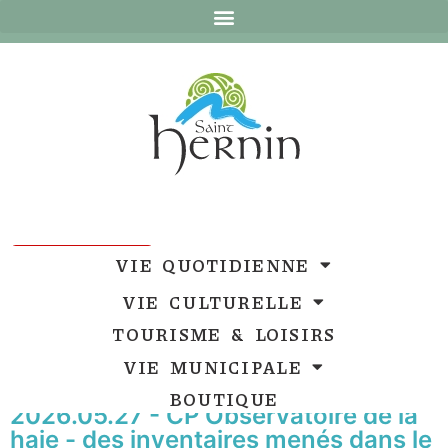
Ouvrir la barre d’outils
Ouvrir la barre d’outils
VIE QUOTIDIENNE
VIE CULTURELLE
TOURISME & LOISIRS
VIE MUNICIPALE
BOUTIQUE
2026.05.27 - CP Observatoire de la
haie - des inventaires menés dans le