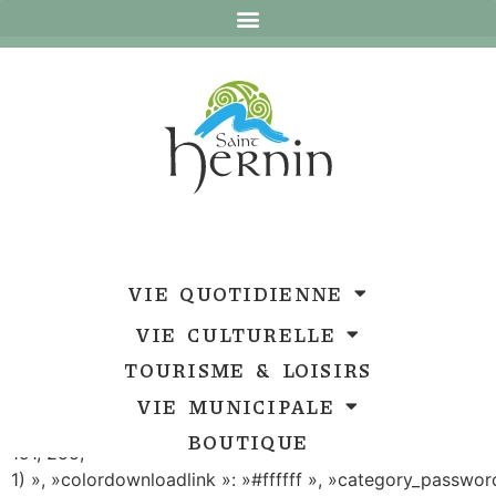
Ouvrir la barre d’outils
VIE QUOTIDIENNE
WP File Download :
Liste
VIE CULTURELLE
des Délibérations
TOURISME & LOISIRS
VIE MUNICIPALE
{« theme »: »default », »ordering »: »ordering », »orderin
BOUTIQUE
191, 255,
1) », »colordownloadlink »: »#ffffff », »category_passwor